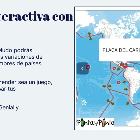
teractiva con
 Mudo podrás
as variaciones de
ombres de países,
render sea un juego,
ar tus
Genially.