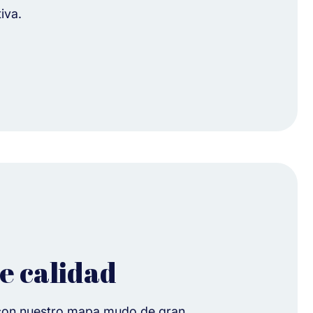
iva.
e calidad
l con nuestro mapa mudo de gran