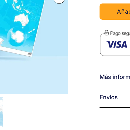
Añad
Más infor
Envíos