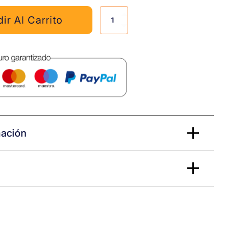
Mapamundi
ir Al Carrito
Impreso
cantidad
mación