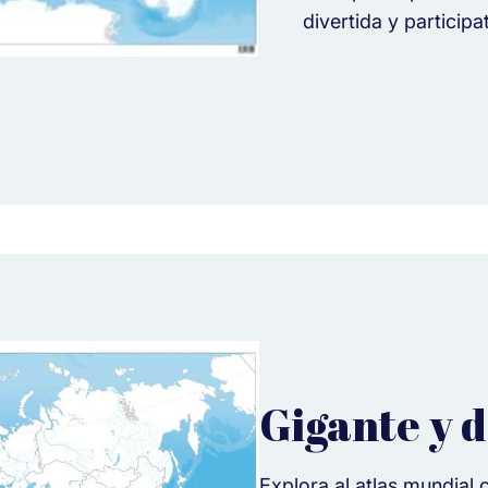
divertida y participat
Gigante y d
Explora al atlas mundia