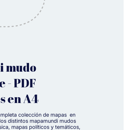
i mudo
e - PDF
s en A4
completa colección de mapas en
 los distintos mapamundi mudos
ísica, mapas políticos y temáticos,