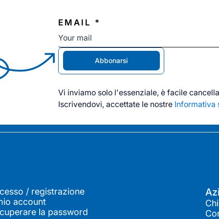
EMAIL *
Abbonarsi
Vi inviamo solo l'essenziale, è facile cancellar
Iscrivendovi, accettate le nostre
Informativa 
cesso / registrazione
Az
 mio account
Chi
cuperare la password
Con