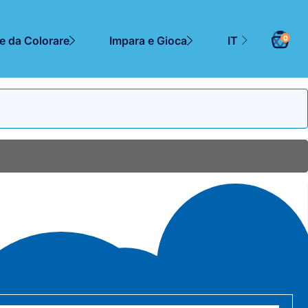
 da Colorare
Impara e Gioca
IT
0