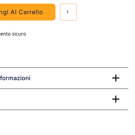
Mappa
gi Al Carrello
muta
dell'Europa
quantità
nformazioni