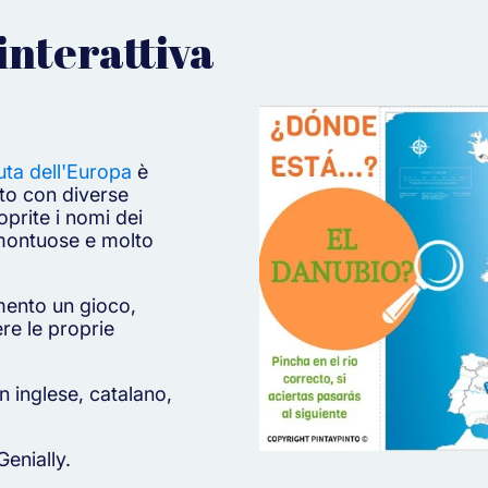
interattiva
uta dell'Europa
è
to con diverse
oprite i nomi dei
e montuose e molto
mento un gioco,
re le proprie
n inglese, catalano,
Genially.