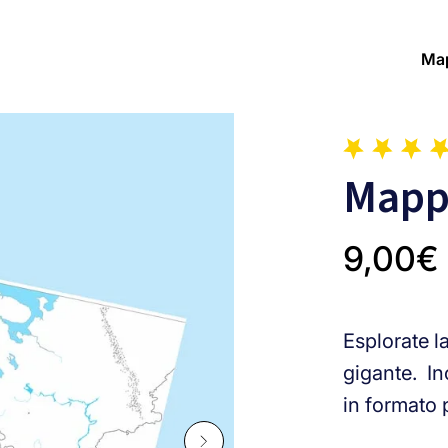
Map
Mapp
9,00
€
Esplorate l
gigante. In
in formato p